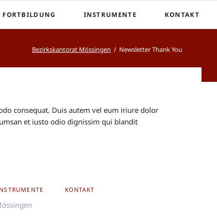
Nav
D FORTBILDUNG
INSTRUMENTE
KONTAKT
üb
ik und Fortbildung
Weinmar-Orgel | Peter-und-Paulskirche
Kontakt
Bezirkskantorat Mössingen
Newsletter Thank You
Link-Orgel | Martin-Luther-Kirche
Heintz-Orgel | Johanneskirche
modo consequat. Duis autem vel eum iriure dolor
ccumsan et iusto odio dignissim qui blandit
INSTRUMENTE
KONTAKT
Mössingen