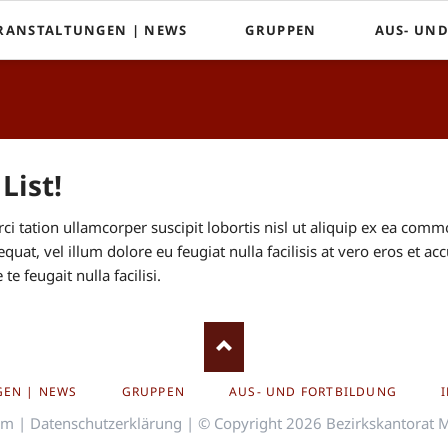
RANSTALTUNGEN | NEWS
GRUPPEN
AUS- UN
Mössinger Kantorei
Kirchenmus
Evangelische Kinderchöre
Posaunenchor des CVJM
List!
Souls United
i tation ullamcorper suscipit lobortis nisl ut aliquip ex ea com
equat, vel illum dolore eu feugiat nulla facilisis at vero eros et a
e feugait nulla facilisi.
GEN | NEWS
GRUPPEN
AUS- UND FORTBILDUNG
um
|
Datenschutzerklärung
| © Copyright 2026 Bezirkskantorat 