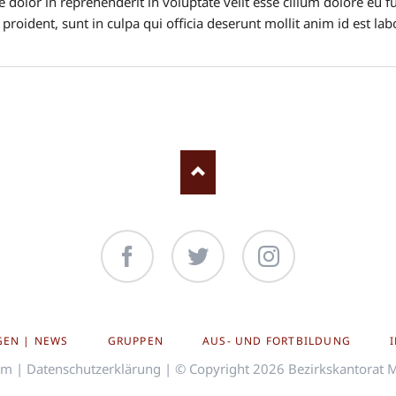
e dolor in reprehenderit in voluptate velit esse cillum dolore eu fu
proident, sunt in culpa qui officia deserunt mollit anim id est la
Facebook
Twitter
Instagram
GEN | NEWS
GRUPPEN
AUS- UND FORTBILDUNG
um
|
Datenschutzerklärung
| © Copyright 2026 Bezirkskantorat 