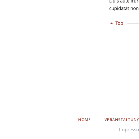
Duis aute irur
cupidatat non 
Top
NAVIGATION
HOME
VERANSTALTUN
ÜBERSPRINGEN
Impress