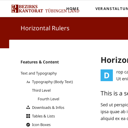
HOME
VERANSTALTU
Startseite
Horizontal Rulers
Horizo
Navigation
Features & Content
überspringen
rop c
D
Text and Typography
Ut en
Typography (Body Text)
Third Level
This is a
Fourth Level
Sed ut perspi
Downloads & Infos
ipsa quae ab i
Tables & Lists
aliquid ex e
Icon Boxes