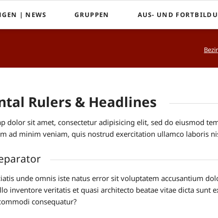
NGEN | NEWS
GRUPPEN
AUS- UND FORTBILD
Mössinger Kantorei
Kirchenmusik und Fortb
Bezi
Evangelische Kinderchöre
Posaunenchor des CVJM
Souls United
ntal Rulers & Headlines
ap dolor sit amet, consectetur adipisicing elit, sed do eiusmod te
im ad minim veniam, quis nostrud exercitation ullamco laboris n
 separator
ciatis unde omnis iste natus error sit voluptatem accusantium 
llo inventore veritatis et quasi architecto beatae vitae dicta sunt 
a commodi consequatur?