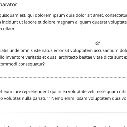
eparator
uisquam est, qui dolorem ipsum quia dolor sit amet, consectetur
 incidunt ut labore et dolore magnam aliquam quaerat voluptat
m ullam.
ciatis unde omnis iste natus error sit voluptatem accusantium 
llo inventore veritatis et quasi architecto beatae vitae dicta sunt 
a commodi consequatur?
l eum iure reprehenderit qui in ea voluptate velit esse quam nihi
o voluptas nulla pariatur? Nemo enim ipsam voluptatem quia volup