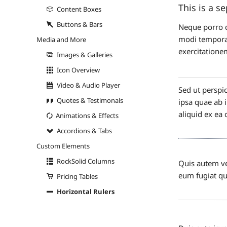
This is a s
Content Boxes
Buttons & Bars
Neque porro q
modi tempora
Media and More
exercitatione
Images & Galleries
Icon Overview
Video & Audio Player
Sed ut perspi
Quotes & Testimonals
ipsa quae ab i
aliquid ex e
Animations & Effects
Accordions & Tabs
Custom Elements
RockSolid Columns
Quis autem ve
eum fugiat qu
Pricing Tables
Horizontal Rulers