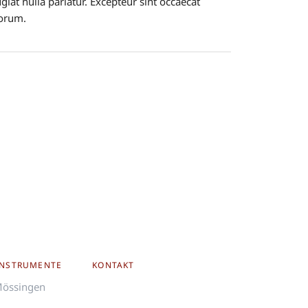
giat nulla pariatur. Excepteur sint occaecat
borum.
INSTRUMENTE
KONTAKT
Mössingen