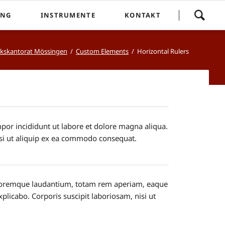
Navigation
UNG
INSTRUMENTE
KONTAKT
überspringen
ildung
Weinmar-Orgel | Peter-und-Paulskirche
Kontakt
rkskantorat Mössingen
Custom Elements
Horizontal Rulers
Link-Orgel | Martin-Luther-Kirche
Heintz-Orgel | Johanneskirche
mpor incididunt ut labore et dolore magna aliqua.
isi ut aliquip ex ea commodo consequat.
doloremque laudantium, totam rem aperiam, eaque
explicabo. Corporis suscipit laboriosam, nisi ut